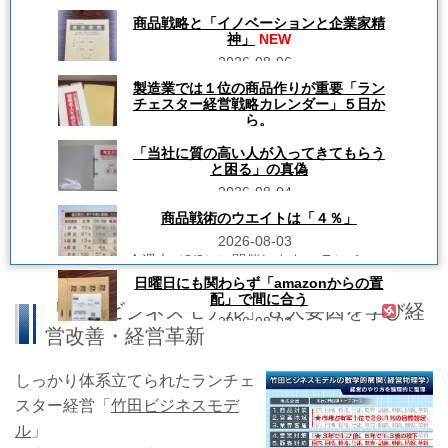
商品戦略と「イノベーションと企業家精
神」
NEW
2026-08-06
２日後（8/8）に開催の ランチェスター弱
製造業では１位の商品作りが重要「ラン
者の「商品戦略」 【前半】「基礎編」勉
チェスター経営戦略カレンダー」５日か
強会＆ 【後半】竹田陽一セミナー（応用
ら。
編） その【後半】竹田先生セミナーで 使
2026-08-05
用する講演テキストを 参加者数分を準
「当社に質の高い人が入ってきてもらう
備。...
今朝１番に目に留まって 何度も＆何度も
と困る」の真偽
悩んだ上で、 今週末（8/8）に開催しま
2026-08-04
す、 ランチェスター弱者の「商品戦略」
【前半】「基礎編」勉強会＆ 【後半】竹
先週に開催しました ◆ランチェスター経
商品戦術のウエイトは「４％」
田陽一セミナー（応用編） 私が担当しま
営（株）の 『経営計画の立て方』ＤＶ
2026-08-03
す、...
Ｄを 勉強して１カ月目に出てくる
「疑問＆質問」にお答えする 特別勉強
今週末（8/8）に開催します、 ランチェス
会（オンライン開催） この勉強会で途
ター弱者の「商品戦略」 【前半】「基礎
日曜日にも関わらず「amazonからの置
中、 ラン...
編」勉強会＆ 【後半】竹田陽一セミナー
配」で間に合う
「竹田ビジネスモデル」８大要因を学び経
（応用編） 私が担当します、 その【前
2026-08-02
半】勉強会の 資料作りが終わりません。
営改善・経営革新
先...
今週末（8/8）に開催します、 ランチェス
ター弱者の「商品戦略」 【前半】「基礎
編」勉強会＆ 【後半】竹田陽一セミナー
しっかり体系立てられたランチェ
（応用編） 私が担当します、 その【前
スター経営「
竹田ビジネスモデ
半】勉強会での 資料作りで参考にしよう
と、...
ル
」