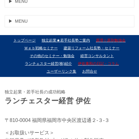
MENU
MENU
トップページ
独立起業★若手社長塾ご案内
原理☆原則勉強会
Ｗｅｂ戦略セミナー
建築リフォーム社長塾・セミナー
その他のセミナー・勉強会
経営コンサルタント
ランチェスター経営(株)紹介
伊佐康和の日記・コラム
ユーザーリンク集
お問合せ
独立起業・若手社長の成功戦略
ランチェスター経営 伊佐
〒810-0004 福岡県福岡市中央区渡辺通２-３-３
＜お取扱いサービス＞