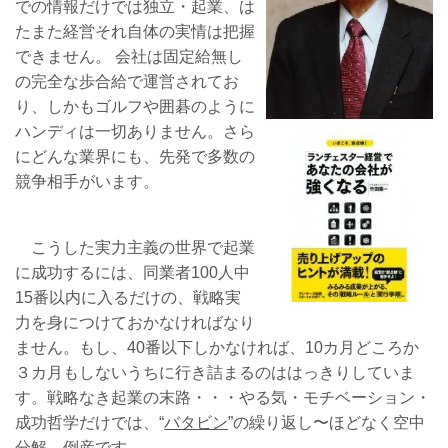
での情報だけでは独立・起業、は
たまた経営それ自体の実情は把握
できません。 会社は固定給無し
の完全な歩合給で運営されてお
り、しかもゴルフや囲碁のように
ハンディは一切ありません。さら
にどんな業界にも、先発で多数の
競争相手がいます。
こうした実力主義の世界で起業
に成功するには、同業者100人中
15番以内に入るだけの、戦略実
力を身につけておかなければなり
ません。もし、40番以下しかなければ、10カ月どころか
３カ月もしないうちに行き詰まるのははっきりしていま
す。戦略なき起業の末路・・・やる気・モチベーション・
成功哲学だけでは、“
バタビン
”の繰り返し〜ほどなく空中
分解、倒産です。