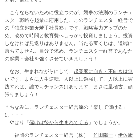
こうならないために役立つのが、競争の法則のランチェ
スター戦略を起業に応用した、このランチェスター経営で
の「
独立起業★若手社長塾
」です。戦略実力アップのた
め、改めて時間と教育費へしっかり投資しましょう。投資
しなければ見返りはありません。当たる宝くじは、道端に
落ちてません。自分で求め、
ランチェスター経営であなた
の起業・会社を強く
させていきましょう！
なお、生まれながらにして、
起業家に向き・不向きは無
い
です。まさに
人生逆転
、人以上に勉強して、人以上に実
践すれば、誰でもチャンスはあります。まさに
量稽古
、頑
張りましょう！
＊ちなみに、ランチェスター経営流の「
楽して儲ける
」
は・・・
やはり「
儲けは後から生まれてくる
」でしょうか。
福岡のランチェスター経営（株）
竹田陽一
・
伊佐康