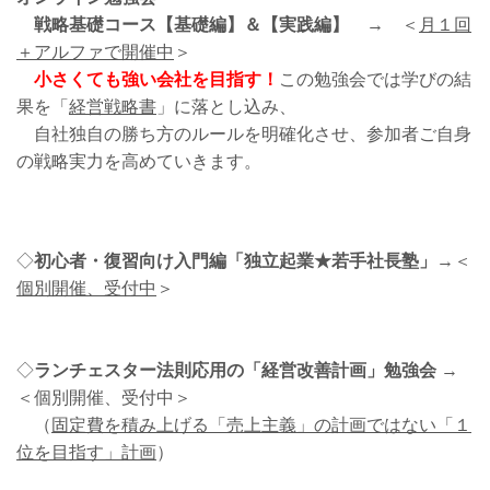
戦略基礎コース【基礎編】＆【実践編】 →
＜
月１回
＋アルファで開催中
＞
小さくても強い会社を目指す！
この勉強会では学びの結
果を「
経営戦略書
」に落とし込み、
自社独自の勝ち方のルールを明確化させ、参加者ご自身
の戦略実力を高めていきます。
◇
初心者・復習向け入門編「独立起業★若手社長塾」
→＜
個別開催、受付中
＞
◇
ランチェスター法則応用の「経営改善計画」勉強会
→
＜個別開催、受付中＞
（
固定費を積み上げる「売上主義」の計画ではない「１
位を目指す」計画
）