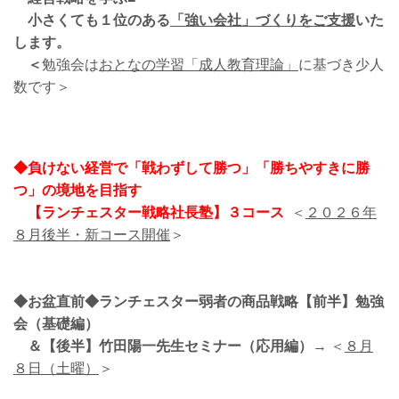
小さくても１位のある
「強い会社」づくりをご支援
いた
します。
＜
勉強会は
おとなの学習「成人教育理論」
に基づき少人
数です＞
◆負けない経営で「戦わずして勝つ」「勝ちやすきに勝
つ」の境地を目指す
【ランチェスター戦略社長塾】３コース
＜
２０２６年
８月後半・新コース開催
＞
◆お盆直前◆ランチェスター弱者の商品戦略【前半】勉強
会（基礎編）
＆【後半】竹田陽一先生セミナー（応用編）
→ ＜
８月
８日（土曜）
＞