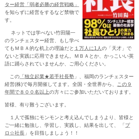
ター経営「弱者必勝の経営戦略」
を知らずに経営をするなど禁物で
す。
ネットでは学べない竹田陽一
のランチェスター経営、もし学べ
てもＭＢＡ的な机上の理論だと
１万人に1人
の「天才」で
ないと実践に応用できません。ＭＢＡとか、かっこいい英
語に踊らされていませんか、ご用心ください。
この
「独立起業★若手社長塾
」、福岡のランチェスター
経営(株)で毎月開催してます。全国・全世界から、
この９
年間で８００名以上
の方々にご参加いただいております。
皆様、有り難うございます。
１人で孤独にモンモンと考え込んでしまうより、皆様と
ご一緒に勉強し、学習し、実践し、結果を出して、 「
プ
ロ☆社長
」を目指しましょう！！