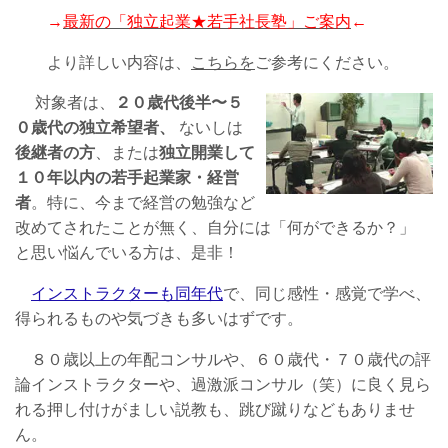
→
最新の
「独立起業★若手社長塾」
ご案内
←
より詳しい内容は、
こちらを
ご参考にください。
対象者は、
２０歳代後半〜５
０歳代の独立希望者
、
ないしは
後継者の方
、または
独立開業して
１０年以内の若手起業家・経営
者
。特に、今まで経営の勉強など
改めてされたことが無く、自分には「何ができるか？」
と思い悩んでいる方は、是非！
インストラクターも同年代
で、同じ感性・感覚で学べ、
得られるものや気づきも多いはずです。
８０歳以上の年配コンサルや、６０歳代・７０歳代の評
論インストラクターや、過激派コンサル（笑）に良く見ら
れる押し付けがましい説教も、跳び蹴りなどもありませ
ん。