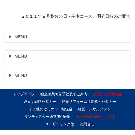
２０１１年９月秋分の日・基本コース、開催日時のご案内
MENU
MENU
MENU
トップページ
独立起業★若手社長塾ご案内
原理☆原則勉強会
Ｗｅｂ戦略セミナー
建築リフォーム社長塾・セミナー
その他のセミナー・勉強会
経営コンサルタント
ランチェスター経営(株)紹介
伊佐康和の日記・コラム
ユーザーリンク集
お問合せ