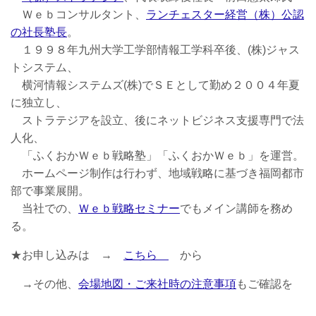
Ｗｅｂコンサルタント、
ランチェスター経営（株）公認
の社長塾長
。
１９９８年九州大学工学部情報工学科卒後、(株)ジャス
トシステム、
横河情報システムズ(株)でＳＥとして勤め２００４年夏
に独立し、
ストラテジアを設立、後にネットビジネス支援専門で法
人化、
「ふくおかＷｅｂ戦略塾」「ふくおかＷｅｂ」を運営。
ホームページ制作は行わず、地域戦略に基づき福岡都市
部で事業展開。
当社での、
Ｗｅｂ戦略セミナー
でもメイン講師を務め
る。
★お申し込みは →
こちら
から
→その他、
会場地図・ご来社時の注意事項
もご確認を