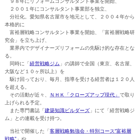
９８年にリフォームコンサルタント事業を開始、
２００１年にコンサルタント事業部を独立、
分社化。愛知県名古屋市を地元として、２００４年から
本格的に
富裕層戦略コンサルタント事業を開始、「富裕層戦略研
究会」を立ち上げ、
業界内でデザイナーズリフォームの先駆け的な存在とな
る。
同時に「
経営戦略ジム
」の講師で全国（東京、名古屋、
大阪など１０ヶ所以上）を
駆け回っており、毎月、指導を受ける経営者は１２０人
を超える。
その活動が近々、
ＮＨＫ「クローズアップ現代」
で取り
上げられる予定。
また専門書誌「
建築知識ビルダーズ
」にて「経営戦略ジ
ム」との連載を受け持つ。
当社で開催した「
客層戦略勉強会・特別コース“富裕層
戦略”
」や、