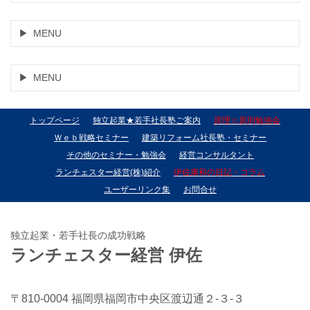
MENU
MENU
トップページ
独立起業★若手社長塾ご案内
原理☆原則勉強会
Ｗｅｂ戦略セミナー
建築リフォーム社長塾・セミナー
その他のセミナー・勉強会
経営コンサルタント
ランチェスター経営(株)紹介
伊佐康和の日記・コラム
ユーザーリンク集
お問合せ
独立起業・若手社長の成功戦略
ランチェスター経営 伊佐
〒810-0004 福岡県福岡市中央区渡辺通２-３-３