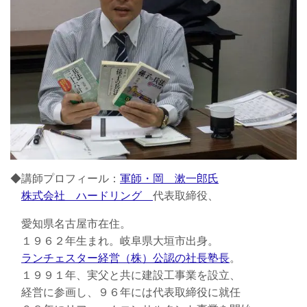
◆講師プロフィール：
軍師・岡 漱一郎氏
株式会社 ハードリング
代表取締役、
愛知県名古屋市在住。
１９６２年生まれ。岐阜県大垣市出身。
ランチェスター経営（株）公認の社長塾長
。
１９９１年、実父と共に建設工事業を設立、
経営に参画し、９６年には代表取締役に就任