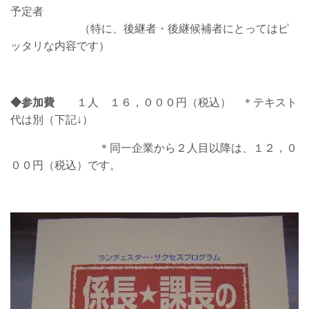
予定者
（特に、後継者・後継候補者にとってはピ
ッタリな内容です）
◆参加費
１人 １６，０００円（税込）
＊テキスト
代は別（下記↓）
＊
同一企業から２人目以降は、１２，０
００円（税込）
です。