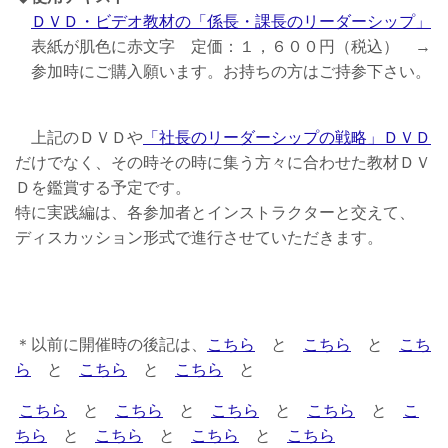
ＤＶＤ・ビデオ教材の「係長・課長のリーダーシップ」
表紙が肌色に赤文字 定価：１，６００円（税込） →
参加時にご購入願います。お持ちの方はご持参下さい。
上記のＤＶＤや
「社長のリーダーシップの戦略」ＤＶＤ
だけでなく、その時その時に集う方々に合わせた教材ＤＶ
Ｄを鑑賞する予定です。
特に実践編は、各参加者とインストラクターと交えて、
ディスカッション形式で進行させていただきます。
＊以前に開催時の後記は、
こちら
と
こちら
と
こち
ら
と
こちら
と
こちら
と
こちら
と
こちら
と
こちら
と
こちら
と
こ
ちら
と
こちら
と
こちら
と
こちら