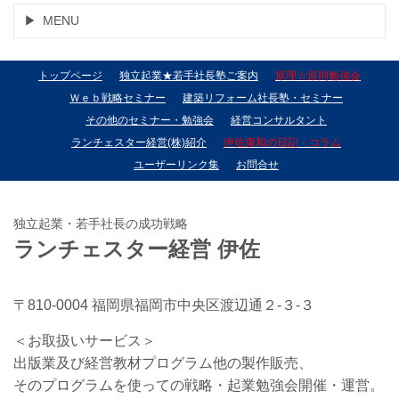
MENU
トップページ
独立起業★若手社長塾ご案内
原理☆原則勉強会
Ｗｅｂ戦略セミナー
建築リフォーム社長塾・セミナー
その他のセミナー・勉強会
経営コンサルタント
ランチェスター経営(株)紹介
伊佐康和の日記・コラム
ユーザーリンク集
お問合せ
独立起業・若手社長の成功戦略
ランチェスター経営 伊佐
〒810-0004 福岡県福岡市中央区渡辺通２-３-３
＜お取扱いサービス＞
出版業及び経営教材プログラム他の製作販売、
そのプログラムを使っての戦略・起業勉強会開催・運営。