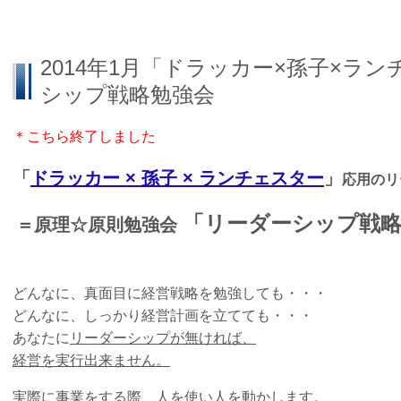
2014年1月「ドラッカー×孫子×ラ
シップ戦略勉強会
＊こちら終了しました
「
ドラッカー × 孫子 × ランチェスター
」
応用のリ
「リーダーシップ戦
＝原理☆原則勉強会
どんなに、真面目に経営戦略を勉強しても・・・
どんなに、しっかり経営計画を立てても・・・
あなたに
リーダーシップが無ければ、
経営を実行出来ません。
実際に事業をする際、人を使い人を動かします。