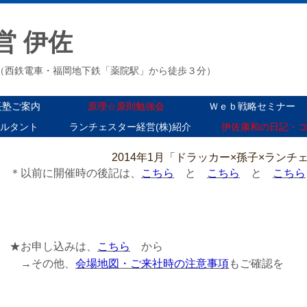
営 伊佐
３-３（西鉄電車・福岡地下鉄「薬院駅」から徒歩３分）
長塾ご案内
原理☆原則勉強会
Ｗｅｂ戦略セミナー
ルタント
ランチェスター経営(株)紹介
伊佐康和の日記・
2014年1月「ドラッカー×孫子×ラン
＊以前に開催時の後記は、
こちら
と
こちら
と
こちら
★お申し込みは、
こちら
から
→その他、
会場地図・ご来社時の注意事項
もご確認を