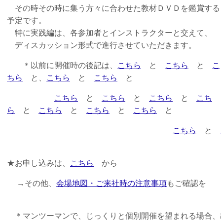
その時その時に集う方々に合わせた教材ＤＶＤを鑑賞する
予定です。
特に実践編は、各参加者とインストラクターと交えて、
ディスカッション形式で進行させていただきます。
＊以前に開催時の後記は、
こちら
と
こちら
と
こ
ちら
と、
こちら
と
こちら
と
こちら
と
こちら
と
こちら
と
こち
ら
と
こちら
と
こちら
と
こちら
と
こちら
と
★お申し込みは、
こちら
から
→その他、
会場地図・ご来社時の注意事項
もご確認を
＊マンツーマンで、じっくりと個別開催を望まれる場合、