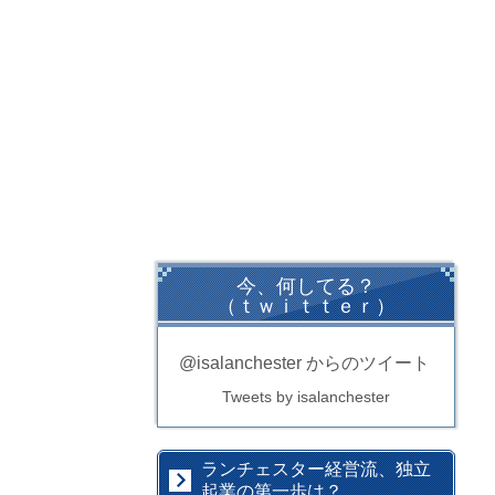
今、何してる？
（ｔｗｉｔｔｅｒ）
@isalanchester からのツイート
Tweets by isalanchester
ランチェスター経営流、独立
起業の第一歩は？