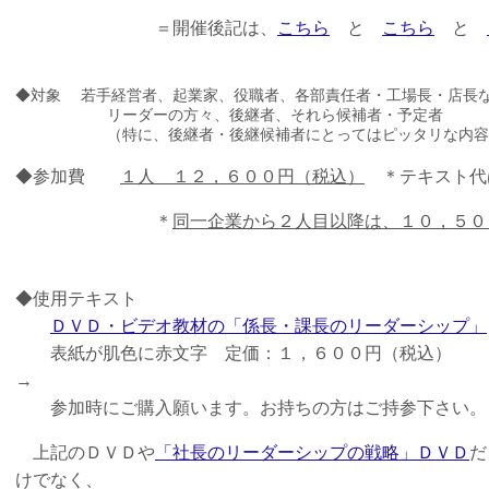
＝開催後記は、
こちら
と
こちら
と
◆対象 若手経営者、起業家、役職者、各部責任者・工場長・店長
リーダーの方々、後継者、それら候補者・予定者
（特に、後継者・後継候補者にとってはピッタリな内容
◆参加費
１人 １２，６００円（税込）
＊テキスト代
＊
同一企業から２人目以降は、１０，５０
◆使用テキスト
ＤＶＤ・ビデオ教材の「係長・課長のリーダーシップ」
表紙が肌色に赤文字 定価：１，６００円（税込）
→
参加時にご購入願います。お持ちの方はご持参下さい。
上記のＤＶＤや
「社長のリーダーシップの戦略」ＤＶＤ
だ
けでなく、