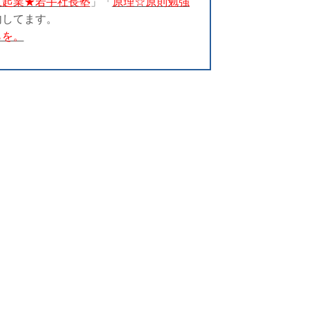
立起業★若手社長塾
」「
原理☆原則勉強
内してます。
らを。