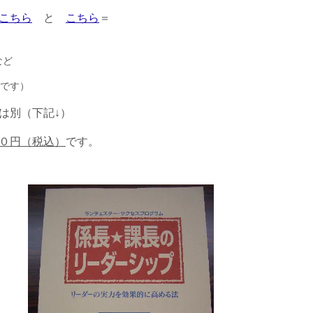
こちら
と
こちら
＝
など
です）
は別（下記↓）
０円（税込）
です。