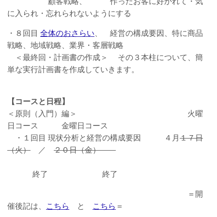
顧客戦略、 作ったお客に好かれて・気
に入られ・忘れられないようにする
・８回目
全体のおさらい
、 経営の構成要因、特に商品
戦略、地域戦略、業界・客層戦略
＜最終回・計画書の作成＞ その３本柱について、簡
単な実行計画書を作成していきます。
【コースと日程】
＜原則（入門）編＞ 火曜
日コース 金曜日コース
・１回目 現状分析と経営の構成要因 ４月
１７日
（火）
／
２０日（金）
終了 終了
＝開
催後記は、
こちら
と
こちら
＝