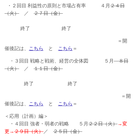
・２回目 利益性の原則と市場占有率 ４月
２４日
（火）
／
２７日（金）
終了 終了
＝開
催後記は、
こちら
と
こちら
＝
・３回目 戦略と戦術、経営の全体図 ５月
８日
（火）
／
１１日（金）
終了 終了
＝開
催後記は、
こちら
と
こちら
＝
＜応用（計画）編＞
・４回目 強者・弱者の戦略 ５月
２２日（火）
→変
更→
２９日（火）
／
２５日（金）