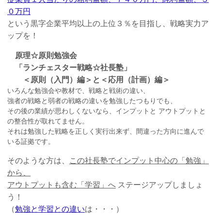
０万円
という黒字企業平均以上の上位３％を目指し、戦略実力ア
ップを！
原理☆原則勉強会
「ランチェスター戦略☆社長塾」
＜原則（入門）編＞と＜応用（計画）編＞
いろんな勉強会や教材で、戦略と戦術の違い、
強者の戦略と弱者の戦略の違いを勉強したつもりでも、
その後の業績が思わしくないなら、インプットと アウトプットと
の整合性が取れてません。
それは勉強した戦略を正しく実行出来ず、間違った方向に進んで
いる証拠です。
そのような方は、
この社長塾でインプット中心の「勉強」
から、
アウトプットも含む「学習」へ
ステージアップしましょ
う！
（
勉強と学習との違い
は・・・）