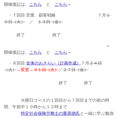
開催後記は、
こちら
と
こちら
＝
・７回目 営業、顧客戦略 ７月
１
０日（火）
／
１３日（金）
終了 終了
＝
開催後記は、
こちら
と
こちら
＝
・８回目
全体のおさらい（計画作成）
７月
２４日
（火）
→変更→
３１日（火）
／
２７日（金）
終了 終了
火曜日コースの１回目から７回目までの前の時
間、午前中１０時から１２時まで
特定社会保険労務士の栗原徳氏
と一緒に学ぶ勉強