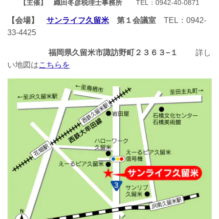
【主催】 織田冬彦税理士事務所
TEL：0942-40-0871
【会場】
サンライフ久留米
第１会議室
TEL：0942-
33-4425
福岡県久留米市諏訪野町２３６３−１
詳し
い地図は
こちらを