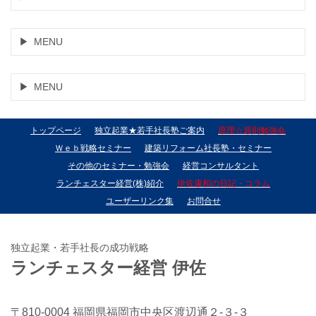
MENU
MENU
トップページ
独立起業★若手社長塾ご案内
原理☆原則勉強会
Ｗｅｂ戦略セミナー
建築リフォーム社長塾・セミナー
その他のセミナー・勉強会
経営コンサルタント
ランチェスター経営(株)紹介
伊佐康和の日記・コラム
ユーザーリンク集
お問合せ
独立起業・若手社長の成功戦略
ランチェスター経営 伊佐
〒810-0004 福岡県福岡市中央区渡辺通２-３-３