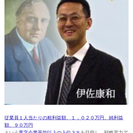
従業員１人当たりの粗利益額、１，０２０万円、純利益
額、９０万円
という
黒字企業平均以上の上位３％
を目指し、戦略実力ア