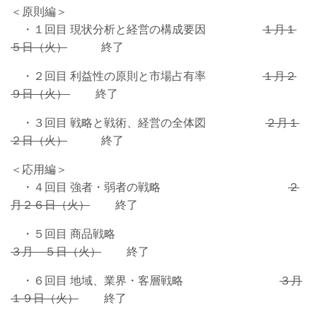
＜原則編＞
・１回目 現状分析と経営の構成要因
１月１
５日（火）
終了
・２回目 利益性の原則と市場占有率
１月２
９日（火）
終了
・３回目 戦略と戦術、経営の全体図
２月１
２日（火）
終了
＜応用編＞
・４回目 強者・弱者の戦略
２
月２６日（火）
終了
・５回目 商品戦略
３月 ５日（火）
終了
・６回目 地域、業界・客層戦略
３月
１９日（火）
終了