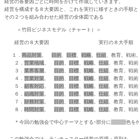
経営の各要因ごとに時間をかけて作成していきます。
経営を構成する８大要因と、これを実行に移すときの手順と
その２つを組み合わせた経営の全体図である
＜竹田ビジネスモデル（チャート）＞
経営の８大要因 実行の８大手順
１．
商品対策
。
目的
、
目標
、
戦略
。
仕組
、教育。戦術
２．
営業地域
。
目的
、
目標
、
戦略
。
仕組
、教育。戦術
３．
業界客層
。
目的
、
目標
、
戦略
。
仕組
、教育。戦術
４．
営業対策
。
目的
、
目標
、
戦略
。
仕組
、教育。戦術
５．
顧客対応
。
目的
、
目標
、
戦略
。
仕組
、教育。戦術
６．
組織対策
。
目的
、
目標
、
戦略
。
仕組
、教育。戦術
７．
財務対策
。
目的
、
目標
、
戦略
。
仕組
、教育。戦術
８．
時間対策
。
目的
、
目標
、
戦略
。
仕組
、教育。戦術
＊今回の勉強会で中心テーマとする↑部分に
色を
この勉強会では、ランチェスター経営の原理・原則を