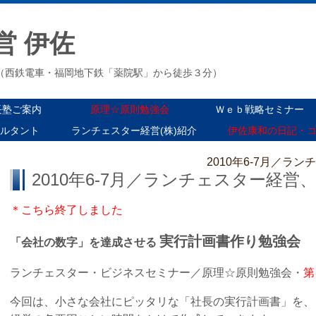
営 伊佐
３-３（西鉄電車・福岡地下鉄「薬院駅」から徒歩３分）
長塾ご案内
原理☆原則勉強会
Ｗｅｂ戦略セミナー
ルタント
ランチェスター経営(株)紹介
伊佐康和の日記・
2010年6-7月／ラ
2010年6-7月／ランチェスター経営
＊こちら終了しました
実行計画書作り勉強会
「会社の数字」を達成させる
ランチェスター・ビジネスセミナー／原理☆原則勉強会・
第
今回は、小さな会社にピッタリな「社長の実行計画書」を、