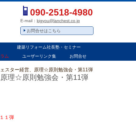
090-2518-4980
E-mail：
kigyou@lanchest.co.jp
お問合せはこちら
建築リフォーム社長塾・セミナー
コラム
ユーザーリンク集
お問合せ
ンチェスター経営、原理☆原則勉強会・第11弾
、原理☆原則勉強会・第11弾
１１弾