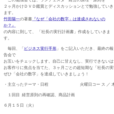
２ヶ月かけＤＶＤ鑑賞とディスカッションとで勉強していき
ます。
竹田陽一
の著書
『なぜ「会社の数字」は達成されないの
か？』
の内容に則して、 「社長の実行計画書」作成をしていきま
す。
毎回、「
ビジネス実行手形
」をご記入いただき、最終の報
告会で
お互いをチェックします。自己に甘えなし、実行できないは
お客作りに焦点を当てた、３ヶ月ごとの超短期な「社長の実
ぜひ「会社の数字」を達成していきましょう！
・主立ったテーマ・日程 火曜日コー ス ／ 木曜
１回目 経営原則の再確認、商品計画
６月１５日（火）