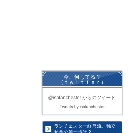
今、何してる？
（ｔｗｉｔｔｅｒ）
@isalanchester からのツイート
Tweets by isalanchester
ランチェスター経営流、独立
起業の第一歩は？